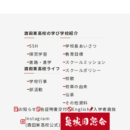
酒田東高校の学び
学校紹介
SSH
学校長あいさつ
探究学習
教育目標
進路・進学
スクールミッション
酒田東高校ライフ
スクールポリシー
校歌
学校行事
校章の由来
部活動
沿革
その他資料
お知らせ
各証明書交付
English
入学者選抜
Instagram
(酒田東高校公式)