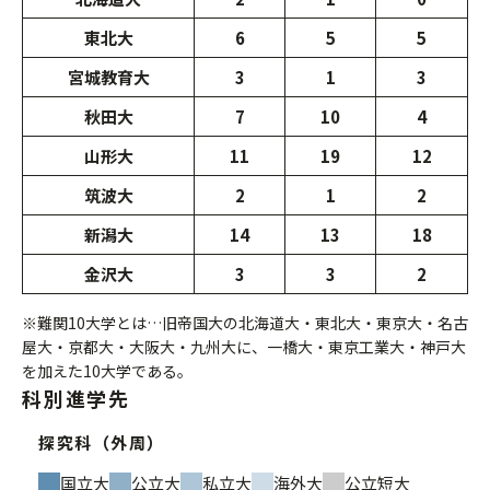
東北大
6
5
5
宮城教育大
3
1
3
秋田大
7
10
4
山形大
11
19
12
筑波大
2
1
2
新潟大
14
13
18
金沢大
3
3
2
※難関10大学とは…旧帝国大の北海道大・東北大・東京大・名古
屋大・京都大・大阪大・九州大に、一橋大・東京工業大・神戸大
を加えた10大学である。
科別進学先
探究科（外周）
国立大
公立大
私立大
海外大
公立短大