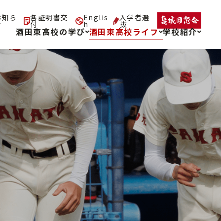
お知ら
各証明書交
Englis
入学者選
せ
付
h
抜
酒田東高校の学び
酒田東高校ライフ
学校紹介