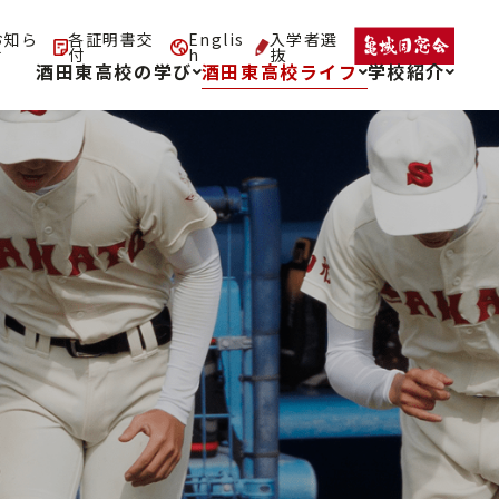
お知ら
各証明書交
Englis
入学者選
せ
付
h
抜
酒田東高校の学び
酒田東高校ライフ
学校紹介