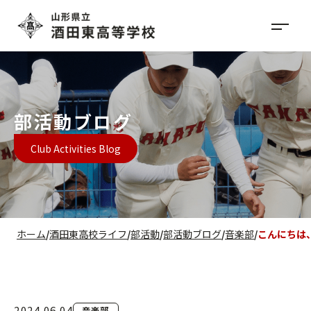
部活動ブログ
Club Activities Blog
ホーム
酒田東高校ライフ
部活動
部活動ブログ
音楽部
こんにちは
2024.06.04
音楽部