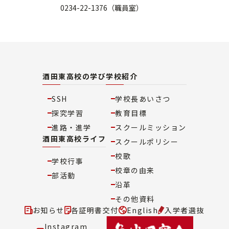
0234-22-1376（職員室）
酒田東高校の学び
学校紹介
SSH
学校長あいさつ
探究学習
教育目標
進路・進学
スクールミッション
酒田東高校ライフ
スクールポリシー
校歌
学校行事
校章の由来
部活動
沿革
その他資料
お知らせ
各証明書交付
English
入学者選抜
Instagram