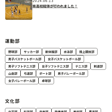
2024.06.13
県高校総体が行われました！
運動部
野球部
サッカー部
新体操部
水泳部
陸上競技部
男子バスケットボール部
女子バスケットボール部
男子ソフトテニス部
女子ソフトテニス部
テニス部
剣道部
山岳部
弓道部
ボート部
男子バレーボール部
女子バレーボール部
卓球部
文化部
文芸部
科学部
音楽部
吹奏楽部
美術部
書道部